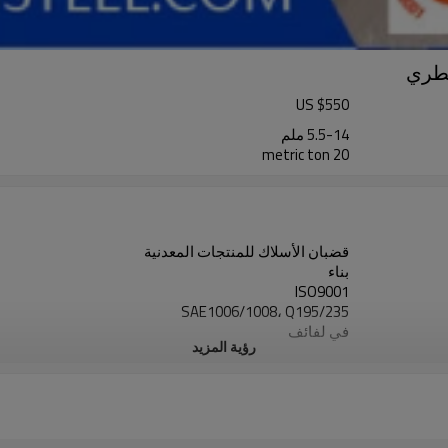
US $
550
5.5-14 ملم
20 metric ton
قضبان الأسلاك للمنتجات المعدنية
بناء
ISO9001
SAE1006/1008، Q195/235
في لفائف
رؤية المزيد
المدرفلة على الساخن
دائري
سهل وآمن وجيد الصرف
حسب الطلب
عينة مجانية