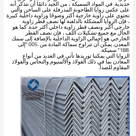
حديدية. في المواد السميكة ، من الجيد دائمًا أن نتذكر أنه
على عكس زوايا الطاحونة المدرفلة على الساخن والتي
تحتوي على زاوية خارجية أكثر وضوحًا وزاوية داخلية كبيرة
، فإن الزوايا المشكلة بالدلفنة لها نصف قطر زاوية
خارجي أكبر ونصف قطر زاوية داخلي أكثر حدة. كما هو
الحال مع جميع تشكيلات اللف ، فإن نصف القطر
الخارجي هو إجمالي الزاوية الداخلية بالإضافة إلى سمك
المعدن. يمكن أن تتراوح سماكة المادة من .005 "إلى
.188" سميكة.
الزوايا التي يمكننا توريدها تأتي في العديد من أنواع
المعادن بما في ذلك الفولاذ والألمنيوم والنحاس والفولاذ
المقاوم للصدأ.