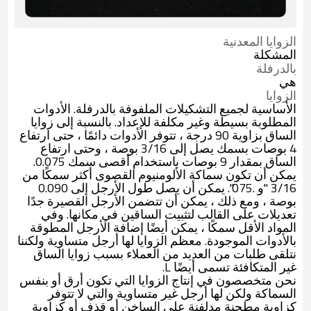
الزوايا المعدنية
المشكلة
بالدرفلة
هي
الزوايا
الأساسية لجميع التشكيلات الملفوفة بالدرفلة. الأدوات
المطلوبة بسيطة وغير مكلفة للإعداد. بالنسبة إلى زوايا
الساق بزاوية 90 درجة ، تتوفر الأدوات دائمًا ، حتى ارتفاع
4 بوصات بسمك يصل إلى 3/16 بوصة ، وحتى ارتفاع
الساق بمقدار 9 بوصات باستخدام أقصى سمك 0.075.
يمكن أن تكون سماكة الألومنيوم القصوى أكثر سمكًا من
3/16 "و .075". يمكن أن يصل طول الأرجل إلى 0.090
بوصة ، ومع ذلك ، يمكن أن تتضمن الأرجل القصيرة جدًا
تعديلات على القالب لتثبيت الساقين في مكانها. وفي
المواد الأقل سمكًا ، يمكن أيضًا إضافة الأرجل المطوقة
بالأدوات الموجودة. معظم الزوايا لها أرجل متساوية ولكننا
نتلقى طلبات من العديد من العملاء بسبب زوايا الساق
غير المتكافئة تسمى أيضًا L.
نحن متخصصون في إنتاج الزوايا التي تكون أرق أو بنفس
السماكة ولكن لها أرجل غير متساوية والتي لا تتوفر
كزاوية مطحنة مدلفنة على الساخن أو قذف أو كزاوية